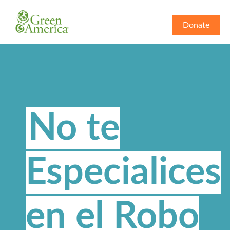
Donate
No te
Especialices
en el Robo